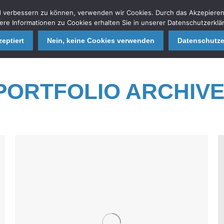
end verbessern zu können, verwenden wir Cookies. Durch das Akzepiere
HOME
HOME
UNSERE MISSION
UNSERE MISSION
ACADEMY
ACADEMY
KAMPEN
KAMPEN
ere Informationen zu Cookies erhalten Sie in unserer Datenschutzerklä
eptiert
Nein, keine Cookies verwenden
Datenschutze
PORTFOLIO ARCHIVE