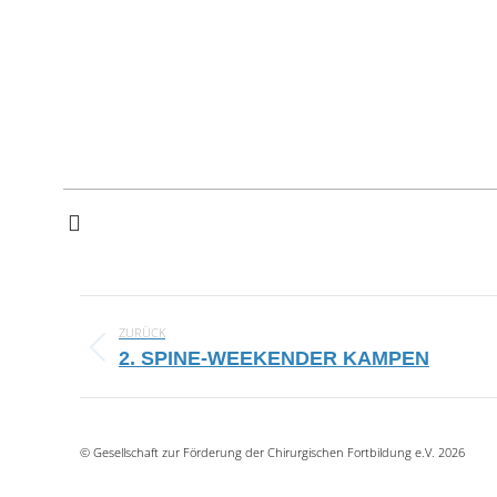
PROJECT
ZURÜCK
NAVIGATION
Previous
2. SPINE-WEEKENDER KAMPEN
project:
© Gesellschaft zur Förderung der Chirurgischen Fortbildung e.V. 2026